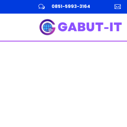
0851-5993-3164
w
