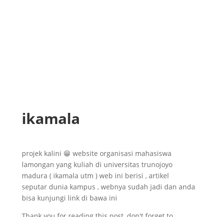
ikamala
projek kalini 😁 website organisasi mahasiswa
lamongan yang kuliah di universitas trunojoyo
madura ( ikamala utm ) web ini berisi , artikel
seputar dunia kampus , webnya sudah jadi dan anda
bisa kunjungi link di bawa ini
Thank you for reading this post, don't forget to