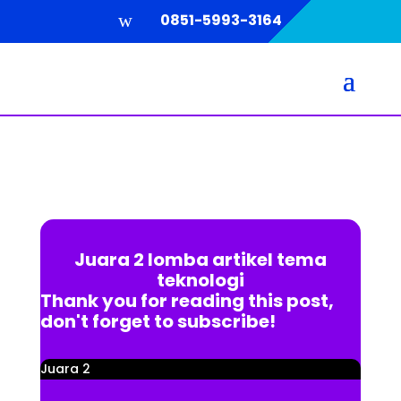
w
0851-5993-3164
Juara 2 lomba artikel tema
teknologi
Thank you for reading this post,
don't forget to subscribe!
Juara 2