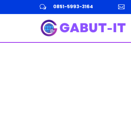
0851-5993-3164
w
