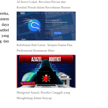
AI Server Lokal: Revolusi Privasi dan
Kendali Penuh dalam Kecerdasan Buatan
ereka,
sistem
r daya
atibel
n yang
ug dan
Kehebatan Kali Linux: Senjata Utama Para
Professional Keamanan Siber
Mengenal Azazel, Rootkit Canggih yang
Menghilang dalam Senyap