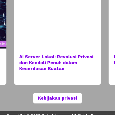
AI Server Lokal: Revolusi Privasi
dan Kendali Penuh dalam
Kecerdasan Buatan
Kebijakan privasi