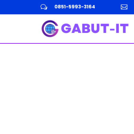
0851-5993-3164
w
