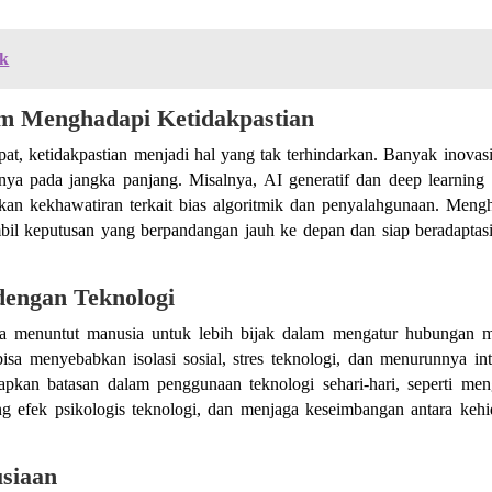
nk
m Menghadapi Ketidakpastian
t, ketidakpastian menjadi hal yang tak terhindarkan. Banyak inovas
a pada jangka panjang. Misalnya, AI generatif dan deep learning
an kekhawatiran terkait bias algoritmik dan penyalahgunaan. Meng
mbil keputusan yang berpandangan jauh ke depan dan siap beradaptas
dengan Teknologi
uga menuntut manusia untuk lebih bijak dalam mengatur hubungan 
bisa menyebabkan isolasi sosial, stres teknologi, dan menurunnya int
pkan batasan dalam penggunaan teknologi sehari-hari, seperti men
ang efek psikologis teknologi, dan menjaga keseimbangan antara keh
usiaan