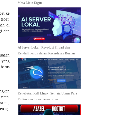
Mata-Mata Digital
pat ke
tepat.
aan di
gi dan
AI Server Lokal: Revolusi Privasi dan
Kendali Penuh dalam Kecerdasan Buatan
gunaan
l yang
 harus
angkan
Kehebatan Kali Linux: Senjata Utama Para
tetapi
Professional Keamanan Siber
a itu,
tenaga