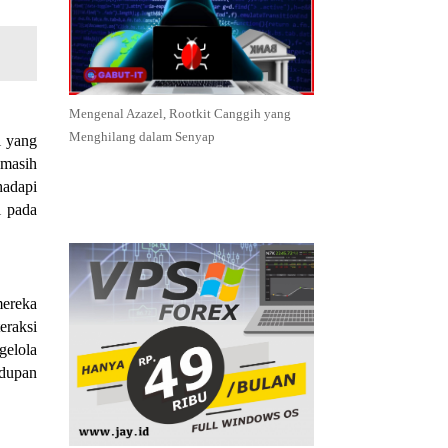
Mengenal Azazel, Rootkit Canggih yang
Menghilang dalam Senyap
i yang
 masih
hadapi
i pada
mereka
eraksi
gelola
idupan