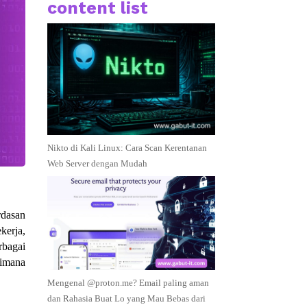
content list
Nikto di Kali Linux: Cara Scan Kerentanan
Web Server dengan Mudah
rdasan
kerja,
rbagai
aimana
Mengenal @proton.me? Email paling aman
dan Rahasia Buat Lo yang Mau Bebas dari