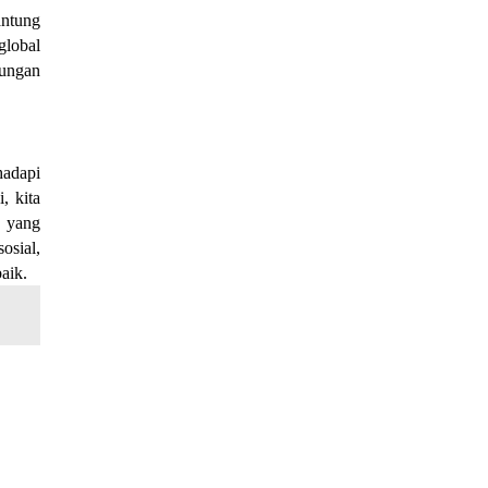
antung
global
kungan
hadapi
, kita
 yang
osial,
baik.