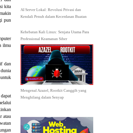
i kita
AI Server Lokal: Revolusi Privasi dan
emakin
Kendali Penuh dalam Kecerdasan Buatan
gi pun
Kehebatan Kali Linux: Senjata Utama Para
mputer
Professional Keamanan Siber
n ilmu
if dan
 dunia
 untuk
Mengenal Azazel, Rootkit Canggih yang
 dapat
Menghilang dalam Senyap
elalui
kinkan
r atau
awatan
kungan