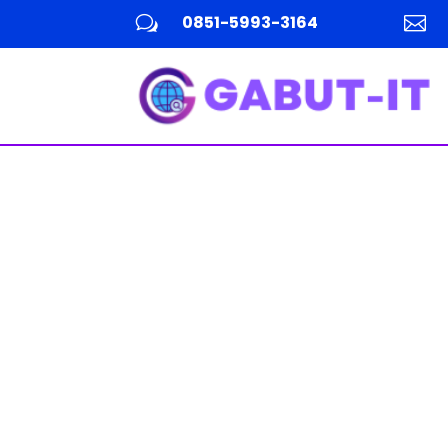
0851-5993-3164
w
