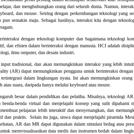
elajar, dan menghubungkan orang dari seluruh dunia. Namun, interaks
keyboard, dan mouse. Seiring dengan perkembangan teknologi yang s
 pun semakin maju. Sebagai hasilnya, interaksi kita dengan teknolo
eragam.
erinteraksi dengan teknologi komputer dan bagaimana teknologi ko
ktif, dan efisien dalam berinteraksi dengan manusia. HCI adalah disipli
kologi, ilmu omputer, dan desain industri.
put tradisional, dan akan memungkinkan interaksi yang lebih intuit
reality (AR) dapat memungkinkan pengguna untuk berinteraksi dengan
terintegrasi dalam lingkungan nyata. Ini akan memungkinkan orang
 atau suara, daripada hanya melalui keyboard atau mouse.
ngaruh besar dalam pendidikan dan pelatiha. Misalnya, teknologi AR
benda-benda virtual dan menjelajahi konsep yang sulit dipahami m
 membuat pelajaran lebih interaktif dan menyenangkan, dan memung
if dan praktis. Selain itu juga, siswa dapat menjelajahi piramida Mesi
kesehatan, AR dan MR dapat digunakan dalam simulasi bedag atau per
ntuk memvisualisasikan data medis dan instrumen bedah dalam ling