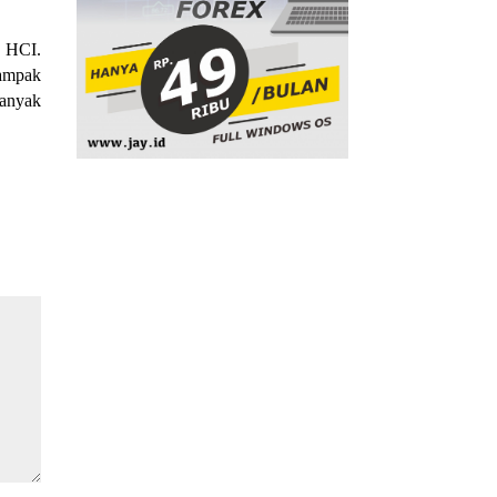
i HCI.
dampak
banyak