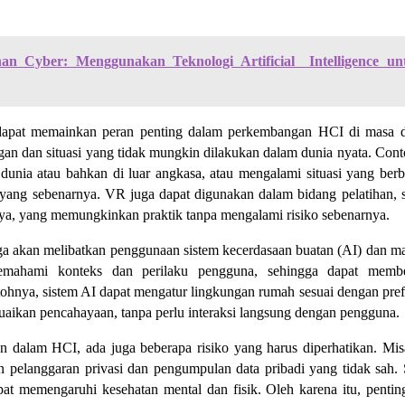
n Cyber: Menggunakan Teknologi Artificial Intelligence un
ga dapat memainkan peran penting dalam perkembangan HCI di masa 
n dan situasi yang tidak mungkin dilakukan dalam dunia nyata. Con
dunia atau bahkan di luar angkasa, atau mengalami situasi yang ber
ik yang sebenarnya. VR juga dapat digunakan dalam bidang pelatihan, s
aya, yang memungkinkan praktik tanpa mengalami risiko sebenarnya.
uga akan melibatkan penggunaan sistem kecerdasaan buatan (AI) dan m
emahami konteks dan perilaku pengguna, sehingga dapat membe
tohnya, sistem AI dapat mengatur lingkungan rumah sesuai dengan pref
aikan pencahayaan, tanpa perlu interaksi langsung dengan pengguna.
dalam HCI, ada juga beberapa risiko yang harus diperhatikan. Mis
pelanggaran privasi dan pengumpulan data pribadi yang tidak sah. 
pat memengaruhi kesehatan mental dan fisik. Oleh karena itu, pentin