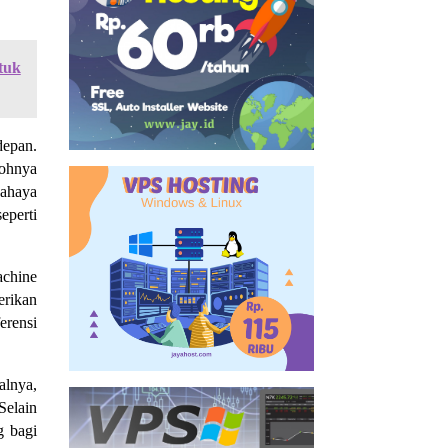
tuk
depan.
tohnya
bahaya
eperti
achine
rikan
erensi
alnya,
Selain
g bagi