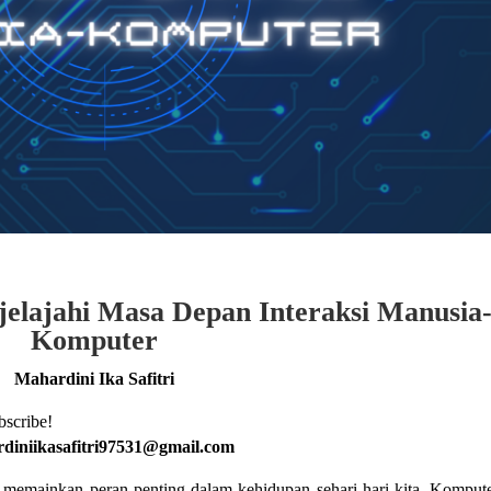
jelajahi Masa Depan Interaksi Manusi
a
Komputer
Mahardini Ika Safitri
bscribe!
diniikasafitri97531@gmail.com
h memainkan peran penting dalam kehidupan sehari-hari kita. Komput