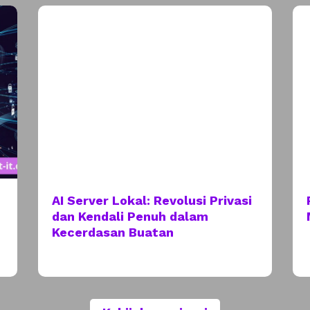
AI Server Lokal: Revolusi Privasi
dan Kendali Penuh dalam
Kecerdasan Buatan