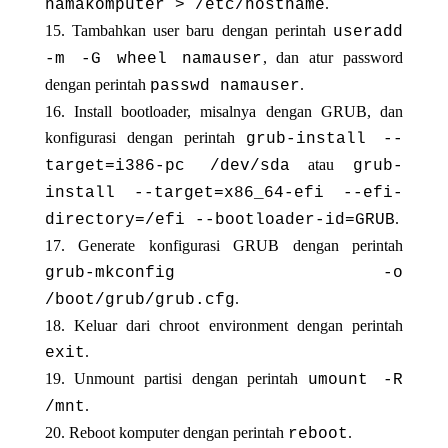
.
namakomputer > /etc/hostname
Tambahkan user baru dengan perintah
useradd
, dan atur password
-m -G wheel namauser
dengan perintah
.
passwd namauser
Install bootloader, misalnya dengan GRUB, dan
konfigurasi dengan perintah
grub-install --
atau
target=i386-pc /dev/sda
grub-
install --target=x86_64-efi --efi-
.
directory=/efi --bootloader-id=GRUB
Generate konfigurasi GRUB dengan perintah
grub-mkconfig -o
.
/boot/grub/grub.cfg
Keluar dari chroot environment dengan perintah
.
exit
Unmount partisi dengan perintah
umount -R
.
/mnt
Reboot komputer dengan perintah
.
reboot