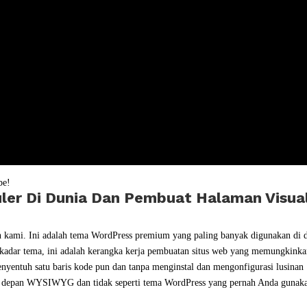
be!
ler Di Dunia Dan Pembuat Halaman Visua
n kami. Ini adalah tema WordPress premium yang paling banyak digunakan di 
 sekadar tema, ini adalah kerangka kerja pembuatan situs web yang memungkink
nyentuh satu baris kode pun dan tanpa menginstal dan mengonfigurasi lusinan
asa depan WYSIWYG dan tidak seperti tema WordPress yang pernah Anda gunak