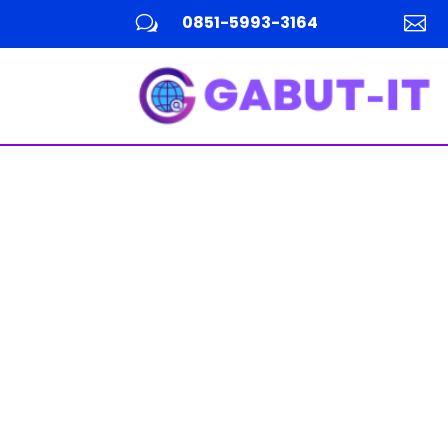
0851-5993-3164
w
