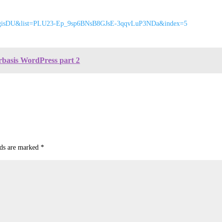
_KgisDU&list=PLU23-Ep_9sp6BNsB8GJsE-3qqvLuP3NDa&index=5
erbasis WordPress part 2
lds are marked
*