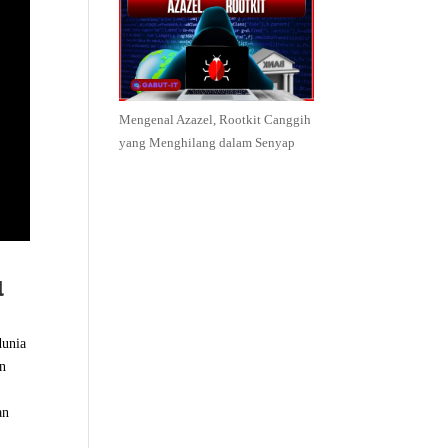
Mengenal Azazel, Rootkit Canggih
yang Menghilang dalam Senyap
l
dunia
an
an