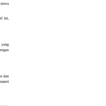
 siswa
l ini,
e yang
dengan
an dan
materi