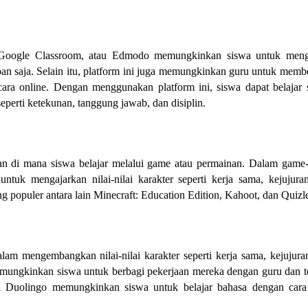
e, Google Classroom, atau Edmodo memungkinkan siswa untuk men
apan saja. Selain itu, platform ini juga memungkinkan guru untuk memb
ra online. Dengan menggunakan platform ini, siswa dapat belajar 
eperti ketekunan, tanggung jawab, dan disiplin.
an di mana siswa belajar melalui game atau permainan. Dalam game
ntuk mengajarkan nilai-nilai karakter seperti kerja sama, kejujura
 populer antara lain Minecraft: Education Edition, Kahoot, dan Quizle
am mengembangkan nilai-nilai karakter seperti kerja sama, kejujura
mungkinkan siswa untuk berbagi pekerjaan mereka dengan guru dan 
asi Duolingo memungkinkan siswa untuk belajar bahasa dengan car