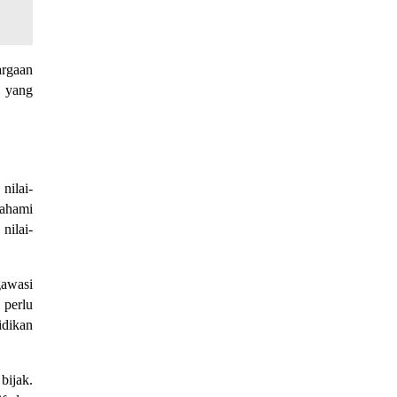
argaan
p yang
nilai-
mahami
nilai-
awasi
 perlu
idikan
bijak.