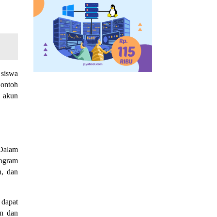
 siswa
Contoh
i akun
 Dalam
rogram
n, dan
 dapat
an dan