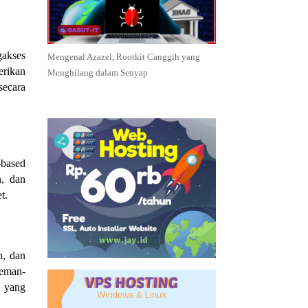
gakses
Mengenal Azazel, Rootkit Canggih yang
erikan
Menghilang dalam Senyap
secara
-based
n, dan
t.
n, dan
teman-
a yang