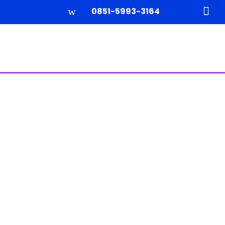
w

0851-5993-3164