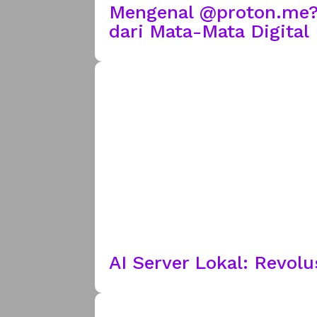
Mengenal @proton.me? 
dari Mata-Mata Digital
AI Server Lokal: Revol