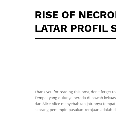
RISE OF NECRO
LATAR PROFIL 
Thank you for reading this post, don't forget t
Tempat yang dulunya berada di bawah kekuas
dan Alice Alice menyebabkan jatuhnya tempat 
seorang pemimpin pasukan kerajaan adalah du