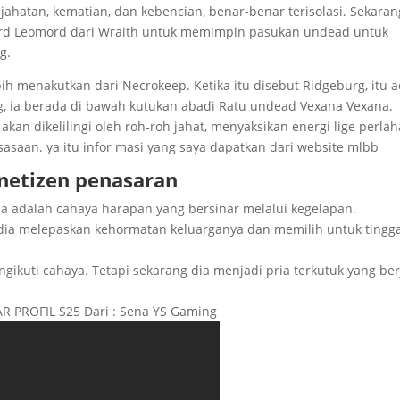
ahatan, kematian, dan kebencian, benar-benar terisolasi. Sekaran
d Leomord dari Wraith untuk memimpin pasukan undead untuk
g.
bih menakutkan dari Necrokeep. Ketika itu disebut Ridgeburg, itu 
, ia berada di bawah kutukan abadi Ratu undead Vexana Vexana.
akan dikelilingi oleh roh-roh jahat, menyaksikan energi lige perla
saan. ya itu infor masi yang saya dapatkan dari website mlbb
netizen penasaran
a adalah cahaya harapan yang bersinar melalui kegelapan.
i dia melepaskan kehormatan keluarganya dan memilih untuk tingga
ngikuti cahaya. Tetapi sekarang dia menjadi pria terkutuk yang ber
 PROFIL S25 Dari : Sena YS Gaming