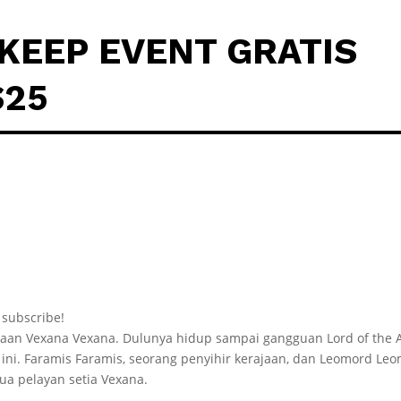
KEEP EVENT GRATIS
S25
o subscribe!
aan Vexana Vexana. Dulunya hidup sampai gangguan Lord of the 
ini. Faramis Faramis, seorang penyihir kerajaan, dan Leomord Leo
a pelayan setia Vexana.