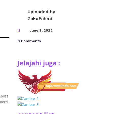
Uploaded by
ZakaFahmi

June 3, 2022
0 Comments
Jelajahi juga :
Abyss
mord,