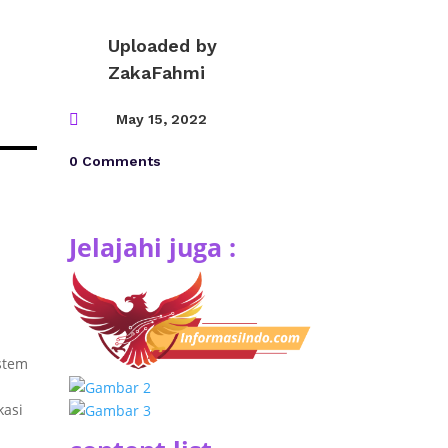
Uploaded by
ZakaFahmi

May 15, 2022
0 Comments
Jelajahi juga :
stem
kasi