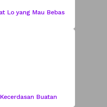
at Lo yang Mau Bebas
m Kecerdasan Buatan