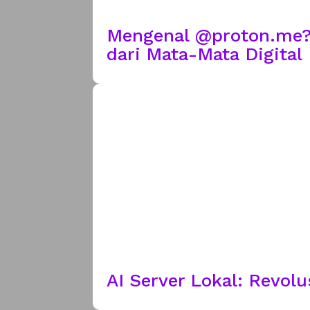
Mengenal @proton.me? 
dari Mata-Mata Digital
AI Server Lokal: Revol