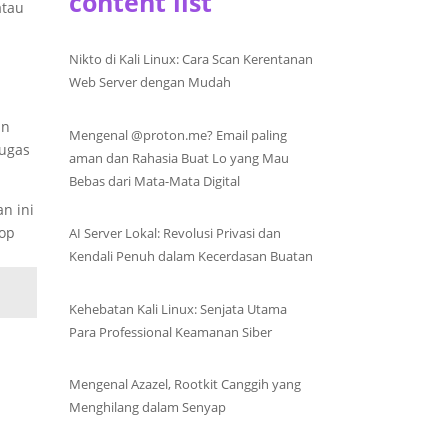
content list
atau
Nikto di Kali Linux: Cara Scan Kerentanan
Web Server dengan Mudah
an
Mengenal @proton.me? Email paling
tugas
aman dan Rahasia Buat Lo yang Mau
Bebas dari Mata-Mata Digital
n ini
top
AI Server Lokal: Revolusi Privasi dan
Kendali Penuh dalam Kecerdasan Buatan
Kehebatan Kali Linux: Senjata Utama
Para Professional Keamanan Siber
Mengenal Azazel, Rootkit Canggih yang
Menghilang dalam Senyap