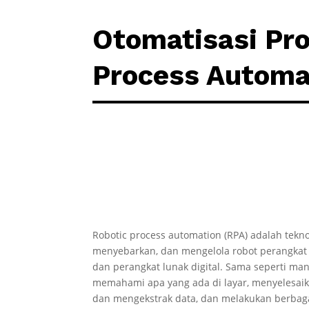
Otomatisasi Pro
Process Automa
Robotic process automation (RPA) adalah te
menyebarkan, dan mengelola robot perangkat 
dan perangkat lunak digital. Sama seperti man
memahami apa yang ada di layar, menyelesaik
dan mengekstrak data, dan melakukan berbagai