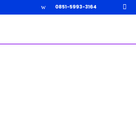
w

0851-5993-3164