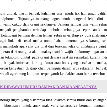
ologi digital, masih banyak kalangan usia muda tak lain umur balita
handphone. Tujuannya memang bagus untuk mengenal lebih dini a
san yang cukup dari orang sekitarnya. Jangan sampai usia yang seha
enjadi penghambat terhadap tumbuh kembangnya seperti anak me
nya ketimbang bermain dengan teman sebayanya. Banyak pula anak-ana
bagai link di sosial media untuk bahan tontonannya sekarang, se
 mengikuti apa yang dia lihat dan terekam jelas di ingatannya yang
tu peran dari orangtua akan anaknya sudah wajib hukumnya agar anak
 teknologi digital pada orang dewasa saat ini seringkali kurang mem
ya, banyak informasi kurang akurat atau hoax yang tersebar di media
k sesuai kenyataan di grup chat. Sehingga dalam arus sekarang banya
bali agar orang lain pun terpengaruh ketidakbenaran berita tersebut
K DIBAWAH UMUR? DAMPAK DAN MAANFAATNYA
eknologi digital yang sistemnya bisa diakses semua umur dan kalangan
da khususnya untuk anak-anak yang seharusnya bermain dengan 