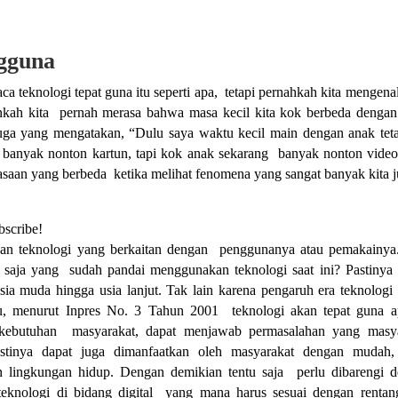
ngguna
 teknologi tepat guna itu seperti apa, tetapi pernahkah kita mengenal
nkah kita pernah merasa bahwa masa kecil kita kok berbeda denga
uga yang mengatakan, “Dulu saya waktu kecil main dengan anak te
ya banyak nonton kartun, tapi kok anak sekarang banyak nonton vide
erasaan yang berbeda ketika melihat fenomena yang sangat banyak kita 
bscribe!
daan teknologi yang berkaitan dengan penggunanya atau pemakainya
apa saja yang sudah pandai menggunakan teknologi saat ini? Pastinya
ia muda hingga usia lanjut. Tak lain karena pengaruh era teknolog
tu, menurut Inpres No. 3 Tahun 2001 teknologi akan tepat guna a
kebutuhan masyarakat, dapat menjawab permasalahan yang masya
stinya dapat juga dimanfaatkan oleh masyarakat dengan mudah,
an lingkungan hidup. Dengan demikian tentu saja perlu dibarengi 
teknologi di bidang digital yang mana harus sesuai dengan rentan