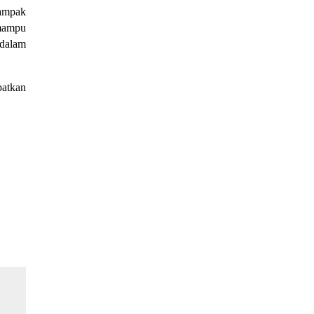
dampak
 mampu
 dalam
batkan