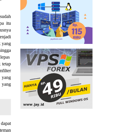
 sudah
pa itu
rusnya
njadi
k yang
hingga
 lepas
 tetap
filter
, yang
k yang
 dapat
teman