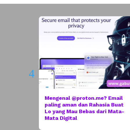
nia
Mengenal @proton.me? Email
njaga
paling aman dan Rahasia Buat
mbat
Lo yang Mau Bebas dari Mata-
Mata Digital