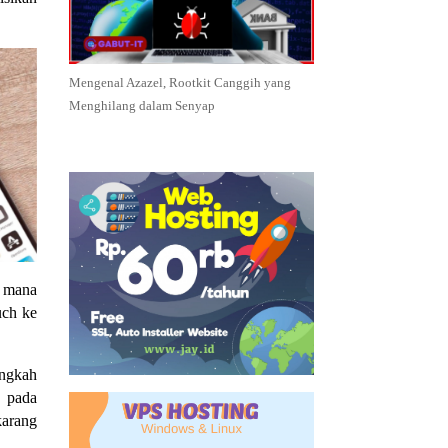
Mengenal Azazel, Rootkit Canggih yang
Menghilang dalam Senyap
i mana
uch ke
angkah
a pada
karang