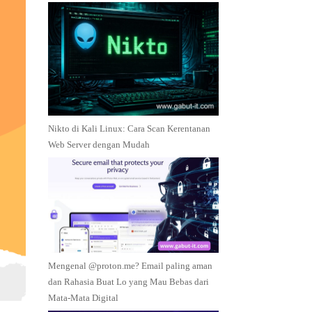
Nikto di Kali Linux: Cara Scan Kerentanan
Web Server dengan Mudah
Mengenal @proton.me? Email paling aman
dan Rahasia Buat Lo yang Mau Bebas dari
Mata-Mata Digital