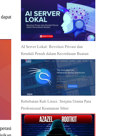
 dapat
AI Server Lokal: Revolusi Privasi dan
Kendali Penuh dalam Kecerdasan Buatan
Kehebatan Kali Linux: Senjata Utama Para
Professional Keamanan Siber
perasi
isikan