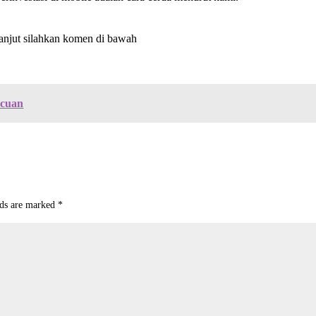
lanjut silahkan komen di bawah
 cuan
lds are marked
*