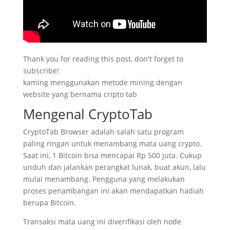
Thank you for reading this post, don't forget to
subscribe!
kaming menggunakan metode mining dengan
website yang bernama cripto tab
Mengenal CryptoTab
CryptoTab Browser adalah salah satu program
paling ringan untuk menambang mata uang crypto.
Saat ini, 1 Bitcoin bisa mencapai Rp 500 juta. Cukup
unduh dan jalankan perangkat lunak, buat akun, lalu
mulai menambang. Pengguna yang melakukan
proses penambangan ini akan mendapatkan hadiah
berupa Bitcoin.
Transaksi mata uang ini diverifikasi oleh node